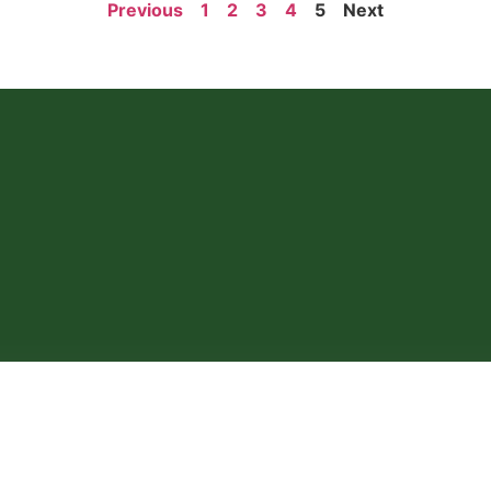
Previous
1
2
3
4
5
Next
Aleea Valea Florilor 1, 061574 București, România
0213119442
Copyright ©2023 Ellman | All Rights Reserved