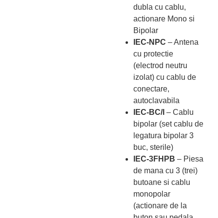
dubla cu cablu,
actionare Mono si
Bipolar
IEC-NPC
– Antena
cu protectie
(electrod neutru
izolat) cu cablu de
conectare,
autoclavabila
IEC-BC/I
– Cablu
bipolar (set cablu de
legatura bipolar 3
buc, sterile)
IEC-3FHPB
– Piesa
de mana cu 3 (trei)
butoane si cablu
monopolar
(actionare de la
buton sau pedala