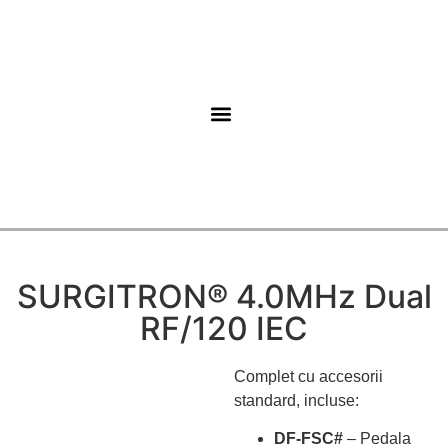
Ghidul Pacientului
Tehnologie Medicala
SURGITRON® 4.0MHz Dual
RF/120 IEC
Complet cu accesorii
standard, incluse:
DF-FSC#
– Pedala