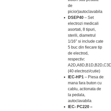
de
picior)autoclavabila
DSEP40
– Set
electrozi medicali
asortati, 8 tipuri,
sterili, diametrul
1/16″ si include cate
5 buc din fiecare tip
de electrod,
respectiv:
A2D,A8D,B1D,B2D,C3
(40 electrozi/cutie)
IEC-HP1
– Piesa de
mana fara buton cu
cablu, actionata de
la pedala,
autoclavabila
IEC- PC220 –